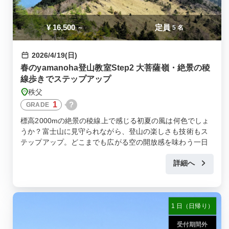
¥
16,500
定員
～
5 名
2026/4/19(日)
春のyamanoha登山教室Step2 大菩薩嶺・絶景の稜
線歩きでステップアップ
秩父
1
?
GRADE
標高2000mの絶景の稜線上で感じる初夏の風は何色でしょ
うか？富士山に見守られながら、登山の楽しさも技術もス
テップアップ。どこまでも広がる空の開放感を味わう一日
を。
詳細へ
1 日（日帰り）
受付期間外