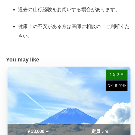
過去の山行経験をお伺いする場合があります。
健康上の不安がある方は医師に相談の上ご判断くだ
さい。
You may like
1 泊 2 日
受付期間外
¥
33,000
定員
～
5 名