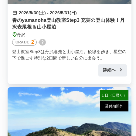
2026/5/30(土) - 2026/5/31(日)
春のyamanoha登山教室Step3 充実の登山体験！丹
沢表尾根＆山小屋泊
丹沢
2
?
GRADE
登山教室Step3は丹沢縦走と山小屋泊。稜線を歩き、星空の
下で過ごす特別な2日間で新しい自分に出会う。
詳細へ
1 日（日帰り）
受付期間外