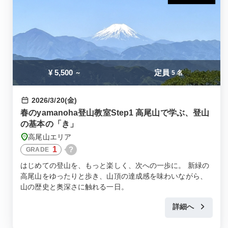
¥
5,500
定員
～
5 名
2026/3/20(金)
春のyamanoha登山教室Step1 高尾山で学ぶ、登山
の基本の「き」
高尾山エリア
1
?
GRADE
はじめての登山を、もっと楽しく、次への一歩に。 新緑の
高尾山をゆったりと歩き、山頂の達成感を味わいながら、
山の歴史と奥深さに触れる一日。
詳細へ