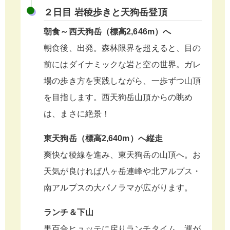
２日目 岩稜歩きと天狗岳登頂
朝食～西天狗岳（標高2,646m）へ
朝食後、出発。森林限界を超えると、目の
前にはダイナミックな岩と空の世界。ガレ
場の歩き方を実践しながら、一歩ずつ山頂
を目指します。西天狗岳山頂からの眺め
は、まさに絶景！
東天狗岳（標高2,640m）へ縦走
爽快な稜線を進み、東天狗岳の山頂へ。お
天気が良ければ八ヶ岳連峰や北アルプス・
南アルプスの大パノラマが広がります。
ランチ＆下山
黒百合ヒュッテに戻りランチタイム。運が