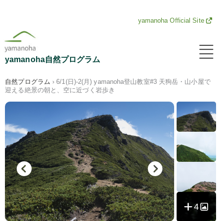
内
yamanoha Official Site
容
メ
ニ
を
yamanoha自然プログラム
ュ
ー
ス
自然プログラム
›
6/1(日)-2(月) yamanoha登山教室#3 天狗岳・山小屋で
迎える絶景の朝と、空に近づく岩歩き
キ
ッ
プ
4