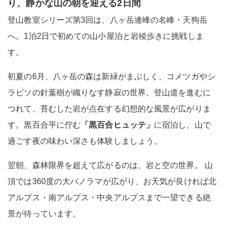
り、静かな山の朝を迎える2日間
登山教室シリーズ第3回は、八ヶ岳連峰の名峰・天狗岳
へ。1泊2日で初めての山小屋泊と岩稜歩きに挑戦しま
す。
初夏の6月、八ヶ岳の森は新緑がまぶしく、コメツガやシ
ラビソの針葉樹が織りなす静寂の世界。登山道を進むに
つれて、苔むした岩が点在する幻想的な風景が広がりま
す。黒百合平に佇む
「黒百合ヒュッテ」
に宿泊し、山で
過ごす夜の味わい深さも体験しましょう。
翌朝、森林限界を超えて広がるのは、岩と空の世界。 山
頂では360度の大パノラマが広がり、お天気が良ければ北
アルプス・南アルプス・中央アルプスまで一望できる絶
景が待っています。