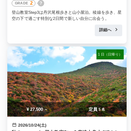
2
?
GRADE
登山教室Step3は丹沢尾根歩きと山小屋泊。稜線を歩き、星
空の下で過ごす特別な2日間で新しい自分に出会う。
詳細へ
1 日（日帰り）
¥
27,500
定員
～
5 名
2026/10/24(土)