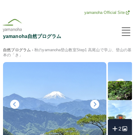
内
yamanoha Official Site
容
メ
ニ
を
yamanoha自然プログラム
ュ
ー
ス
自然プログラム
›
秋のyamanoha登山教室Step1 高尾山で学ぶ、登山の基
本の「き」
キ
ッ
プ
2