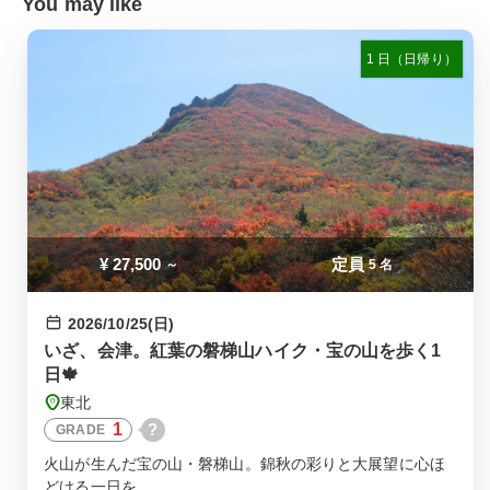
You may like
1 日（日帰り）
¥
27,500
定員
～
5 名
2026/10/25(日)
いざ、会津。紅葉の磐梯山ハイク・宝の山を歩く1
日🍁
東北
1
?
GRADE
火山が生んだ宝の山・磐梯山。錦秋の彩りと大展望に心ほ
どける一日を。