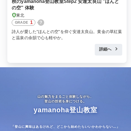
秋のyamanoha登山教室Step2 安達太良山 ”ほんと
の空” 体験
東北
1
?
GRADE
詩人が愛した"ほんとの空"を仰ぐ安達太良山。黄金の草紅葉
と温泉の余韻で心も軽やか。
詳細へ
山の魅力をまるごと体験しながら、
登山の技術を身につける。
yamanoha登山教室
「登山に興味はあるけれど、どこから始めたらいいかわからない…」