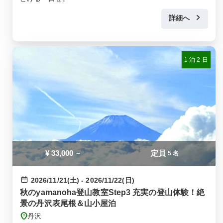
詳細へ
1 泊 2 日
¥
33,000
定員
～
5 名
2026/11/21(土) - 2026/11/22(日)
秋のyamanoha登山教室Step3 充実の登山体験！絶
景の丹沢表尾根＆山小屋泊
丹沢