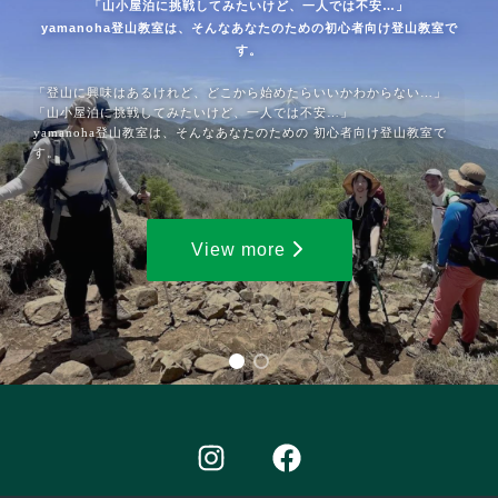
「山小屋泊に挑戦してみたいけど、一人では不安…」
yamanoha登山教室は、そんなあなたのための初心者向け登山教室で
す。
「登山に興味はあるけれど、どこから始めたらいいかわからない…」
「山小屋泊に挑戦してみたいけど、一人では不安…」
yamanoha登山教室は、そんなあなたのための 初心者向け登山教室で
す。
View more
I
F
n
a