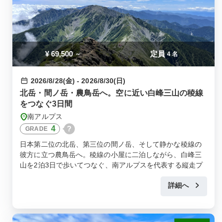
¥
69,500
定員
～
4 名
2026/8/28(金) - 2026/8/30(日)
北岳・間ノ岳・農鳥岳へ。空に近い白峰三山の稜線
をつなぐ3日間
南アルプス
4
?
GRADE
日本第二位の北岳、第三位の間ノ岳、そして静かな稜線の
彼方に立つ農鳥岳へ。稜線の小屋に二泊しながら、白峰三
山を2泊3日で歩いてつなぐ、南アルプスを代表する縦走プ
ログラムです。
詳細へ