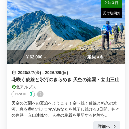
2 泊 3 日
受付期間外
¥
62,000
定員
～
4 名
2026/8/7(金) - 2026/8/9(日)
花咲く稜線と氷河のきらめき 天空の楽園・立山三山
北アルプス
3
?
GRADE
天空の楽園への夏旅へようこそ！空へ続く稜線と悠久の氷
河、息を呑むパノラマがあなたを魅了し続ける3日間。神々
の住処・立山連峰で、人生の絶景を更新する体験を。
詳細へ