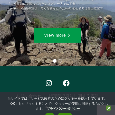
「山小屋泊に挑戦してみたいけど、一人では不安…」
yamanoha登山教室は、そんなあなたのための 初心者向け登山教室で
す。
View more
I
F
n
a
s
c
お問い合わせ
特定商取引法に関する表記
t
e
当サイトでは、サービス改善のためにクッキーを使用しています。
「OK」をクリックすることで、クッキーの使用に同意するものとし
a
b
Privacy Policy
ます。
プライバシーポリシー
g
o