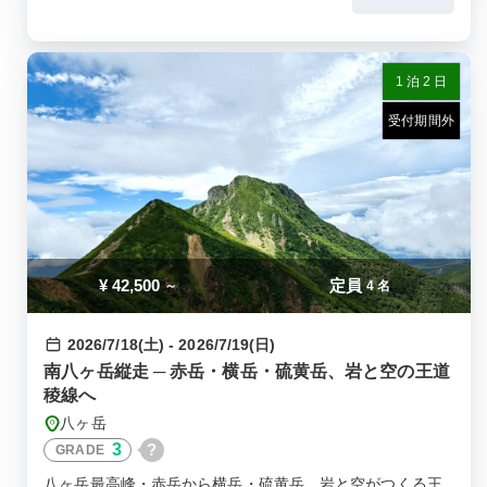
1 泊 2 日
受付期間外
¥
42,500
定員
～
4 名
2026/7/18(土) - 2026/7/19(日)
南八ヶ岳縦走 ─ 赤岳・横岳・硫黄岳、岩と空の王道
稜線へ
八ヶ岳
3
?
GRADE
八ヶ岳最高峰・赤岳から横岳・硫黄岳。岩と空がつくる王