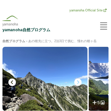
内
yamanoha Official Site
容
メ
ニ
を
yamanoha自然プログラム
ュ
ー
ス
自然プログラム
›
あの穂先に立つ。2泊3日で挑む、憧れの槍ヶ岳
キ
ッ
プ
5