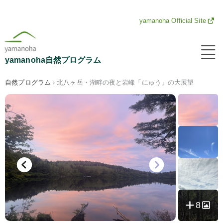
内
yamanoha Official Site
容
メ
ニ
を
yamanoha自然プログラム
ュ
ー
ス
自然プログラム
›
北八ヶ岳・湖畔の夜と岩峰「にゅう」の大展望
キ
ッ
プ
8