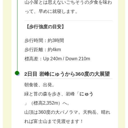
山小屋とは思えないごちそうの夕食を味わ
って、早めに就寝します。
【歩行強度の目安】
歩行時間：約3時間
歩行距離：約4km
標高差：Up 240m / Down 210m
2日目 岩峰にゅうから360度の大展望
朝食後、出発。
緑と苔の森を歩き、岩峰「
にゅう
」（標高2,352m）へ。
山頂は360度の大パノラマ。天狗岳、晴れ
れば富士山まで見渡せます！