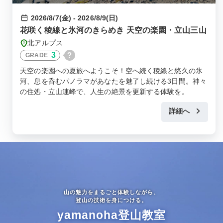
2026/8/7(金) - 2026/8/9(日)
花咲く稜線と氷河のきらめき 天空の楽園・立山三山
北アルプス
3
?
GRADE
天空の楽園への夏旅へようこそ！空へ続く稜線と悠久の氷
河、息を呑むパノラマがあなたを魅了し続ける3日間。神々
の住処・立山連峰で、人生の絶景を更新する体験を。
詳細へ
山の魅力をまるごと体験しながら、
登山の技術を身につける。
yamanoha登山教室