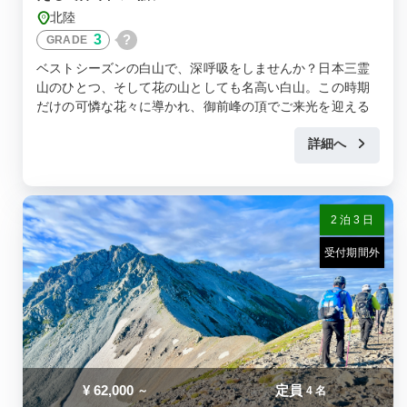
北陸
3
?
GRADE
ベストシーズンの白山で、深呼吸をしませんか？日本三霊
山のひとつ、そして花の山としても名高い白山。この時期
だけの可憐な花々に導かれ、御前峰の頂でご来光を迎える
とびきりの朝を。
詳細へ
2 泊 3 日
受付期間外
¥
62,000
定員
～
4 名