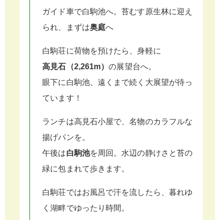
ガイド車で白駒池へ。苔むす原生林に迎え
られ、まずは
奥庭
へ
白駒荘に荷物を預けたら、身軽に
高見石（2,261m）
の展望台へ。
眼下に白駒池、遠くまで続く大展望が待っ
ています！
ランチは高見石小屋で、名物のカラフルな
揚げパンを。
午後は
白駒池
を周回。水辺の静けさと苔の
緑に包まれて歩きます。
白駒荘ではお風呂で汗を流したら、暮れゆ
く湖畔でゆったり時間。