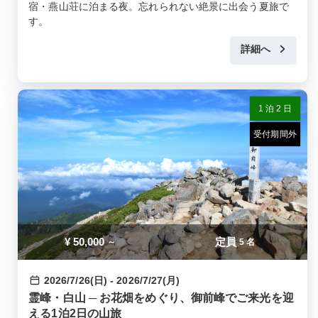
宿・燕山荘に泊まる夜。忘れられない絶景に出会う夏旅で
す。
詳細へ
1 泊 2 日
受付期間外
¥
50,000
定員
～
5 名
2026/7/26(日) - 2026/7/27(月)
霊峰・白山 ─ お花畑をめぐり、御前峰でご来光を迎
える1泊2日の山旅