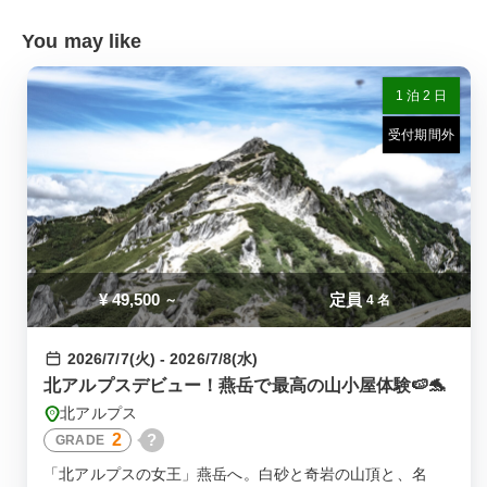
You may like
1 泊 2 日
受付期間外
¥
49,500
定員
～
4 名
2026/7/7(火) - 2026/7/8(水)
北アルプスデビュー！燕岳で最高の山小屋体験🍉🐬
北アルプス
2
?
GRADE
「北アルプスの女王」燕岳へ。白砂と奇岩の山頂と、名