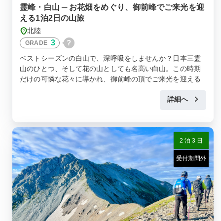
霊峰・白山 ─ お花畑をめぐり、御前峰でご来光を迎
える1泊2日の山旅
北陸
3
?
GRADE
ベストシーズンの白山で、深呼吸をしませんか？日本三霊
山のひとつ、そして花の山としても名高い白山。この時期
だけの可憐な花々に導かれ、御前峰の頂でご来光を迎える
とびきりの朝を。
詳細へ
2 泊 3 日
受付期間外