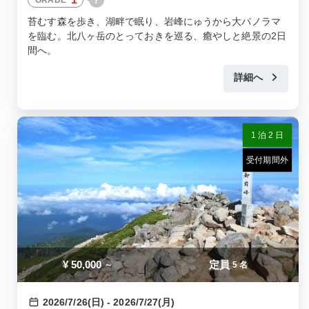
GRADE
苔むす森を歩き、湖畔で眠り、岩峰にゅうから大パノラマ
を臨む。北八ヶ岳のとっておきを巡る、癒やしと絶景の2日
間へ。
詳細へ
1 泊 2 日
受付期間外
¥
50,000
定員
～
5 名
2026/7/26(日) - 2026/7/27(月)