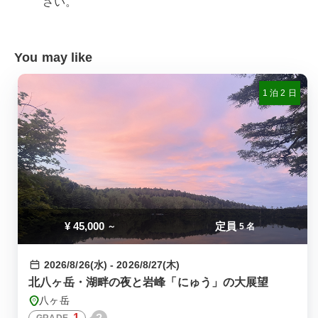
さい。
You may like
1 泊 2 日
¥
45,000
定員
～
5 名
2026/8/26(水) - 2026/8/27(木)
北八ヶ岳・湖畔の夜と岩峰「にゅう」の大展望
八ヶ岳
1
?