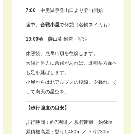
7:00
中房温泉登山口より登山開始
途中、
合戦小屋
で休憩（名物スイカも）
13:00頃
燕山荘
到着・宿泊
休憩後、燕岳山頂を往復します。
天候と体力に余裕があれば、北燕岳方面へ
も足を延ばします。
小屋からは北アルプスの稜線、夕暮れ、そ
して満天の星空を。
【歩行強度の目安】
歩行時間：約7時間 ／ 歩行距離：約6km
累積標高差：登り1,480m ／ 下り230m