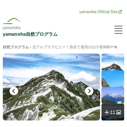
内
yamanoha Official Site
容
メ
ニ
を
yamanoha自然プログラム
ュ
ー
ス
自然プログラム
›
北アルプスデビュー！燕岳で最高の山小屋体験🍉🐬
キ
ッ
プ
11