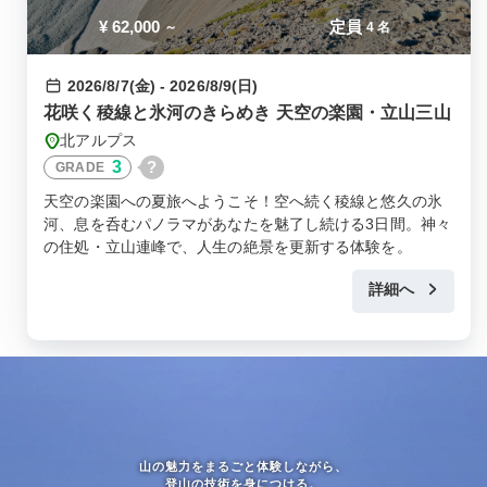
¥
62,000
定員
～
4 名
2026/8/7(金) - 2026/8/9(日)
花咲く稜線と氷河のきらめき 天空の楽園・立山三山
北アルプス
3
?
GRADE
天空の楽園への夏旅へようこそ！空へ続く稜線と悠久の氷
河、息を呑むパノラマがあなたを魅了し続ける3日間。神々
の住処・立山連峰で、人生の絶景を更新する体験を。
詳細へ
山の魅力をまるごと体験しながら、
登山の技術を身につける。