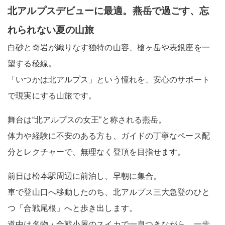
北アルプスデビューに最適。燕岳で過ごす、忘
れられない夏の山旅
白砂と奇岩が織りなす独特の山容、槍ヶ岳や表銀座を一
望する稜線。
「いつかは北アルプス」という憧れを、安心のサポート
で現実にする山旅です。
舞台は“北アルプスの女王”と称される燕岳。
体力や経験に不安のある方も、ガイドの丁寧なペース配
分とレクチャーで、無理なく登頂を目指せます。
前日は松本駅周辺に前泊し、早朝に集合。
車で登山口へ移動したのち、北アルプス三大急登のひと
つ「合戦尾根」へと歩き出します。
道中は名物・合戦小屋のスイカで一息つきながら、一歩