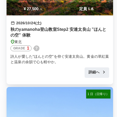
¥
27,500
定員
～
5 名
2026/10/24(土)
秋のyamanoha登山教室Step2 安達太良山 ”ほんと
の空” 体験
東北
1
?
GRADE
詩人が愛した"ほんとの空"を仰ぐ安達太良山。黄金の草紅葉
と温泉の余韻で心も軽やか。
詳細へ
1 日（日帰り）