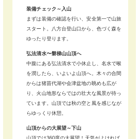
装備チェック～入山
まずは装備の確認を行い、安全第一で山旅
スタート。八方台登山口から、色づく森を
ゆったり登ります。
弘法清水〜磐梯山山頂へ
中腹にある弘法清水で小休止し、名水で喉
を潤したら、いよいよ山頂へ。木々の合間
からは猪苗代湖や会津盆地の眺めも広が
り、火山地形ならではの壮大な風景が待っ
ています。山頂では秋の空と風を感じなが
らゆっくり休憩。
山頂からの大展望～下山
山頂では360度の大展望！天気がよければ