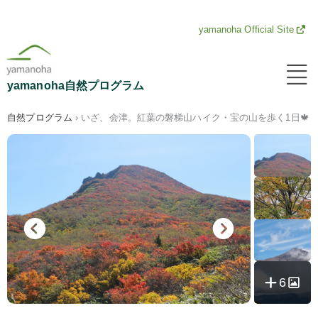
内
yamanoha Official Site
容
メ
ニ
を
yamanoha自然プログラム
ュ
ー
ス
自然プログラム
›
いざ、会津。紅葉の磐梯山ハイク・宝の山を歩く1日🍁
キ
ッ
プ
6