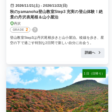
2026/11/21(土) - 2026/11/22(日)
秋のyamanoha登山教室Step3 充実の登山体験！絶
景の丹沢表尾根＆山小屋泊
丹沢
2
?
GRADE
登山教室Step3は丹沢尾根歩きと山小屋泊。稜線を歩き、星
空の下で過ごす特別な2日間で新しい自分に出会う。
詳細へ
1 日（日帰り）