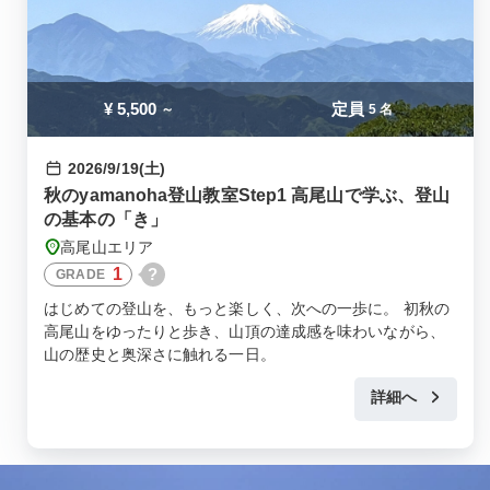
¥
5,500
定員
～
5 名
2026/9/19(土)
秋のyamanoha登山教室Step1 高尾山で学ぶ、登山
の基本の「き」
高尾山エリア
1
?
GRADE
はじめての登山を、もっと楽しく、次への一歩に。 初秋の
高尾山をゆったりと歩き、山頂の達成感を味わいながら、
山の歴史と奥深さに触れる一日。
詳細へ